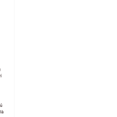
g
í
hủ
là