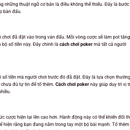
ng những thuật ngữ cơ bản là điều không thể thiếu. Đây là bước
p bàn đấu.
i chơi đã đặt vào trong ván đấu. Mỗi vòng cược sẽ làm pot tăng
 bộ số tiền này. Đây chính là
cách chơi poker
mà tất cả người
 số tiền mà người chơi trước đó đã đặt. Đây là lựa chọn thườn
chưa đủ tự tin để tố thêm.
Cách chơi poker
này giúp duy trì vị tr
hiều.
cược hiện tại lên cao hơn. Hành động này có thể khiến đối t
thể hiện rằng bạn đang nắm trong tay một bộ bài mạnh. Tố thêm 