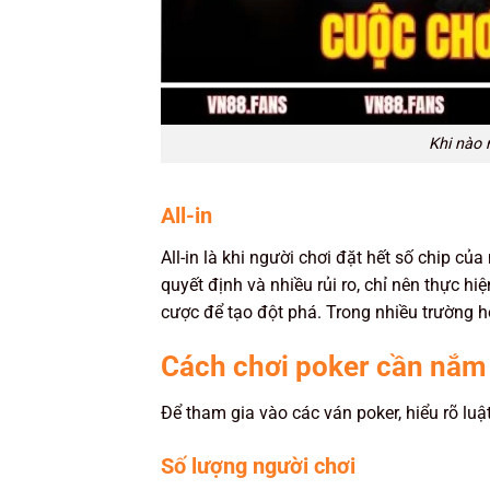
Khi nào 
All-in
All-in là khi người chơi đặt hết số chip c
quyết định và nhiều rủi ro, chỉ nên thực 
cược để tạo đột phá. Trong nhiều trường hợ
Cách chơi poker cần nắ
Để tham gia vào các ván poker, hiểu rõ luật
Số lượng người chơi