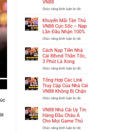
VN88
Chức năng bình luận bị tắt
ở
Chương
Trình
Khuyến Mãi Tân Thủ
Giới
VN88 Cực Sốc – Nạp
Thiệu
Lần Đầu Nhận 100%
Bạn
Chức năng bình luận bị tắt
ở
Nhận
Khuyến
Tiền
Mãi
Không
Cách Nạp Tiền Nhà
Tân
Giới
Cái 88vnd Thần Tốc,
Thủ
Hạn
3 Phút Là Xong
VN88
Tại
Chức năng bình luận bị tắt
ở
Cực
VN88
Cách
Sốc
Nạp
–
Tổng Hợp Các Link
Tiền
Nạp
Truy Cập Của Nhà Cái
Nhà
Lần
VN88 Không Bị Chặn
Cái
Đầu
Chức năng bình luận bị tắt
ở
88vnd
Nhận
xúc
Tổng
Thần
100%
Hợp
Tốc,
VN88 Nhà Cái Uy Tín
Các
3
ời
Hàng Đầu Châu Á
Link
Phút
Cho Mọi Game Thủ
Truy
Là
Chức năng bình luận bị tắt
ở
Cập
Xong