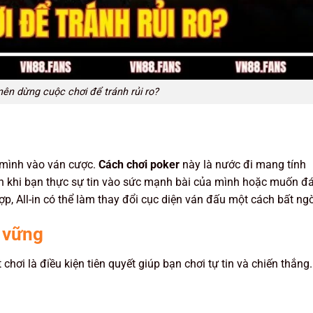
nên dừng cuộc chơi để tránh rủi ro?
ủa mình vào ván cược.
Cách chơi poker
này là nước đi mang tính
hiện khi bạn thực sự tin vào sức mạnh bài của mình hoặc muốn đ
p, All-in có thể làm thay đổi cục diện ván đấu một cách bất ngờ
m vững
 chơi là điều kiện tiên quyết giúp bạn chơi tự tin và chiến thắng.