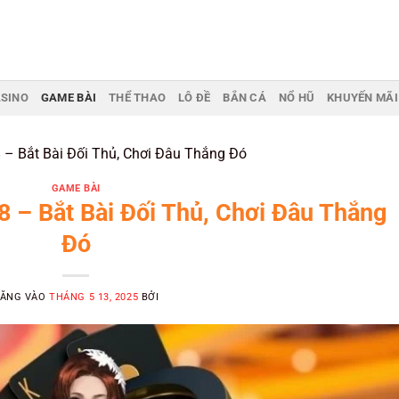
SINO
GAME BÀI
THỂ THAO
LÔ ĐỀ
BẮN CÁ
NỔ HŨ
KHUYẾN MÃI
 – Bắt Bài Đối Thủ, Chơi Đâu Thắng Đó
GAME BÀI
 – Bắt Bài Đối Thủ, Chơi Đâu Thắng
Đó
ĂNG VÀO
THÁNG 5 13, 2025
BỞI