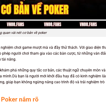
g quan vài nét cơ bản về poker
ải nghiệm chơi game mượt mà và đầy thử thách. Với giao diện t
cho phép người chơi tham gia vào các bàn cược, từ những ván đấ
 tài năng.
 khám phá những quy tắc cơ bản, các thuật ngữ chuyên môn và
ủa mình.Dù bạn là người mới khởi đầu hay đã có kinh nghiệm lâ
ng, giúp bạn không ngừng nâng cao trình độ và trải nghiệm trò
 Poker nắm rõ