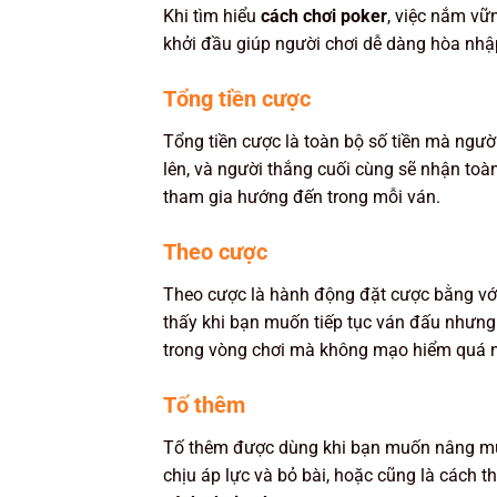
Khi tìm hiểu
cách chơi poker
, việc nắm vữ
khởi đầu giúp người chơi dễ dàng hòa nhậ
Tổng tiền cược
Tổng tiền cược là toàn bộ số tiền mà ngườ
lên, và người thắng cuối cùng sẽ nhận toàn
tham gia hướng đến trong mỗi ván.
Theo cược
Theo cược là hành động đặt cược bằng với
thấy khi bạn muốn tiếp tục ván đấu nhưng 
trong vòng chơi mà không mạo hiểm quá n
Tố thêm
Tố thêm được dùng khi bạn muốn nâng mức 
chịu áp lực và bỏ bài, hoặc cũng là cách 