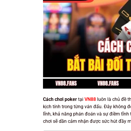
Cách chơi poker
tại
VN88
luôn là chủ đề t
kịch tính trong từng ván đấu. Đây không đơn 
lĩnh, khả năng phán đoán và sự điềm tĩnh 
chơi sẽ dần cảm nhận được sức hút đầy m