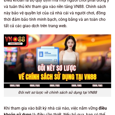
Điều khoản là bộ quy định mà mọi người chơi phải đồng ý
và tuân thủ khi tham gia vào nền tảng VN88. Chính sách
này bảo vệ quyền lợi của cả nhà cái và người chơi, đồng
thời đảm bảo tính minh bạch, công bằng và an toàn cho
tất cả các giao dịch trên trang web.
Đôi nét sơ lược về chính sách sử dụng tại VN88
Khi tham gia vào bất kỳ nhà cái nào, việc nắm vững
điều
khoản sử dụng
là điều cần thiết. Nếu bỏ qua, bạn có thể