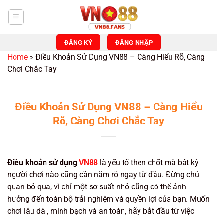
Bỏ
qua
nội
dung
ĐĂNG KÝ
ĐĂNG NHẬP
Home
»
Điều Khoản Sử Dụng VN88 – Càng Hiểu Rõ, Càng
Chơi Chắc Tay
Điều Khoản Sử Dụng VN88 – Càng Hiểu
Rõ, Càng Chơi Chắc Tay
Điều khoản sử dụng
VN88
là yếu tố then chốt mà bất kỳ
người chơi nào cũng cần nắm rõ ngay từ đầu. Đừng chủ
quan bỏ qua, vì chỉ một sơ suất nhỏ cũng có thể ảnh
hưởng đến toàn bộ trải nghiệm và quyền lợi của bạn. Muốn
chơi lâu dài, minh bạch và an toàn, hãy bắt đầu từ việc