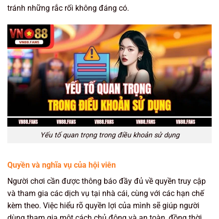
tránh những rắc rối không đáng có.
Yếu tố quan trọng trong điều khoản sử dụng
Quyền và nghĩa vụ của hội viên
Người chơi cần được thông báo đầy đủ về quyền truy cập
và tham gia các dịch vụ tại nhà cái, cùng với các hạn chế
kèm theo. Việc hiểu rõ quyền lợi của mình sẽ giúp người
dùng tham gia một cách chủ động và an toàn, đồng thời