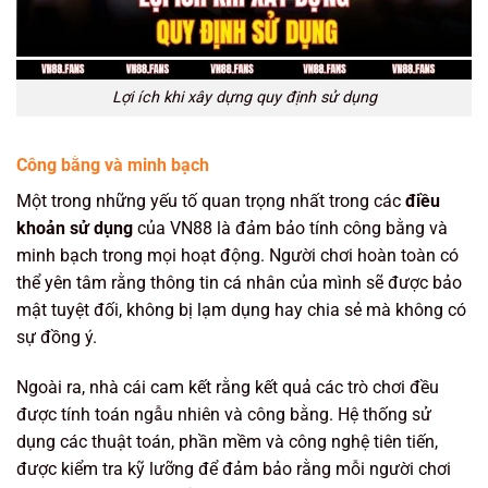
Lợi ích khi xây dựng quy định sử dụng
Công bằng và minh bạch
Một trong những yếu tố quan trọng nhất trong các
điều
khoản sử dụng
của VN88 là đảm bảo tính công bằng và
minh bạch trong mọi hoạt động. Người chơi hoàn toàn có
thể yên tâm rằng thông tin cá nhân của mình sẽ được bảo
mật tuyệt đối, không bị lạm dụng hay chia sẻ mà không có
sự đồng ý.
Ngoài ra, nhà cái cam kết rằng kết quả các trò chơi đều
được tính toán ngẫu nhiên và công bằng. Hệ thống sử
dụng các thuật toán, phần mềm và công nghệ tiên tiến,
được kiểm tra kỹ lưỡng để đảm bảo rằng mỗi người chơi