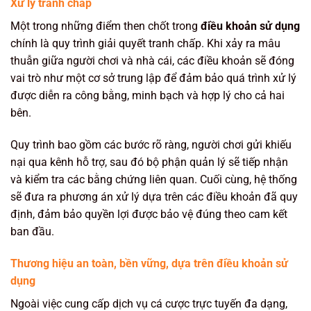
Xử lý tranh chấp
Một trong những điểm then chốt trong
điều khoản sử dụng
chính là quy trình giải quyết tranh chấp. Khi xảy ra mâu
thuẫn giữa người chơi và nhà cái, các điều khoản sẽ đóng
vai trò như một cơ sở trung lập để đảm bảo quá trình xử lý
được diễn ra công bằng, minh bạch và hợp lý cho cả hai
bên.
Quy trình bao gồm các bước rõ ràng, người chơi gửi khiếu
nại qua kênh hỗ trợ, sau đó bộ phận quản lý sẽ tiếp nhận
và kiểm tra các bằng chứng liên quan. Cuối cùng, hệ thống
sẽ đưa ra phương án xử lý dựa trên các điều khoản đã quy
định, đảm bảo quyền lợi được bảo vệ đúng theo cam kết
ban đầu.
Thương hiệu an toàn, bền vững, dựa trên điều khoản sử
dụng
Ngoài việc cung cấp dịch vụ cá cược trực tuyến đa dạng,