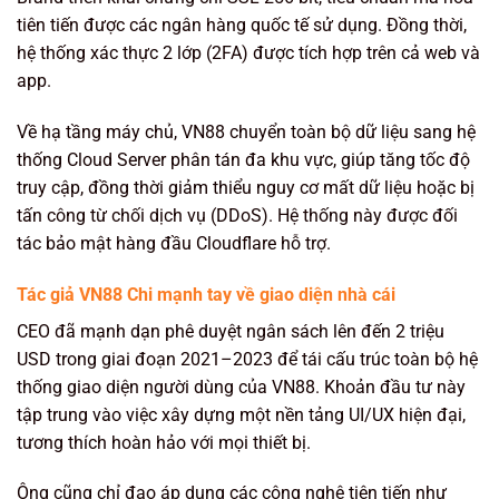
tiên tiến được các ngân hàng quốc tế sử dụng. Đồng thời,
hệ thống xác thực 2 lớp (2FA) được tích hợp trên cả web và
app.
Về hạ tầng máy chủ, VN88 chuyển toàn bộ dữ liệu sang hệ
thống Cloud Server phân tán đa khu vực, giúp tăng tốc độ
truy cập, đồng thời giảm thiểu nguy cơ mất dữ liệu hoặc bị
tấn công từ chối dịch vụ (DDoS). Hệ thống này được đối
tác bảo mật hàng đầu Cloudflare hỗ trợ.
Tác giả VN88 Chi mạnh tay về giao diện nhà cái
CEO đã mạnh dạn phê duyệt ngân sách lên đến 2 triệu
USD trong giai đoạn 2021–2023 để tái cấu trúc toàn bộ hệ
thống giao diện người dùng của VN88. Khoản đầu tư này
tập trung vào việc xây dựng một nền tảng UI/UX hiện đại,
tương thích hoàn hảo với mọi thiết bị.
Ông cũng chỉ đạo áp dụng các công nghệ tiên tiến như