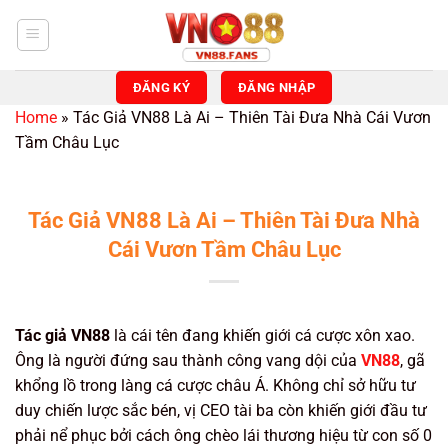
Bỏ
qua
nội
dung
ĐĂNG KÝ
ĐĂNG NHẬP
Home
»
Tác Giả VN88 Là Ai – Thiên Tài Đưa Nhà Cái Vươn
Tầm Châu Lục
Tác Giả VN88 Là Ai – Thiên Tài Đưa Nhà
Cái Vươn Tầm Châu Lục
Tác giả VN88
là cái tên đang khiến giới cá cược xôn xao.
Ông là người đứng sau thành công vang dội của
VN88
, gã
khổng lồ trong làng cá cược châu Á. Không chỉ sở hữu tư
duy chiến lược sắc bén, vị CEO tài ba còn khiến giới đầu tư
phải nể phục bởi cách ông chèo lái thương hiệu từ con số 0