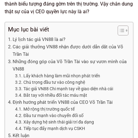
thành biểu tượng đáng gờm trên thị trường. Vậy chân dung
thật sự của vị CEO quyền lực này là ai?
Mục lục bài viết
Lý lịch tác giả VN88 là ai?
Các giải thưởng VN88 nhận được dưới dẫn dắt của Võ
Trần Tài
Những đóng góp của Võ Trần Tài vào sự vươn mình của
VN88
Lấy khách hàng làm mũi nhọn phát triển
Chú trọng đầu tư vào công nghệ
Tác giả VN88 Chi mạnh tay về giao diện nhà cái
Bắt tay với nhiều đối tác máu mặt
Định hướng phát triển VN88 của CEO Võ Trần Tài
Mở rộng thị trường quốc tế
Đầu tư mạnh vào chuyển đổi số
Xây dựng hệ sinh thái giải trí đa dạng
Tiếp tục đẩy mạnh dịch vụ CSKH
Kết luận