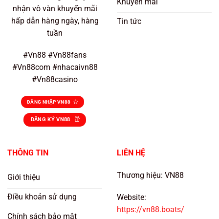
Khuyến mãi
nhận vô vàn khuyến mãi
hấp dẫn hàng ngày, hàng
Tin tức
tuần
#Vn88 #Vn88fans
#Vn88com #nhacaivn88
#Vn88casino
ĐĂNG NHẬP VN88
ĐĂNG KÝ VN88
THÔNG TIN
LIÊN HỆ
Thương hiệu: VN88
Giới thiệu
Điều khoản sử dụng
Website:
https://vn88.boats/
Chính sách bảo mật