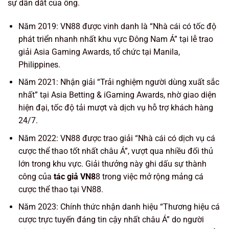
sự dẫn dắt của ông.
Năm 2019: VN88 được vinh danh là “Nhà cái có tốc độ
phát triển nhanh nhất khu vực Đông Nam Á” tại lễ trao
giải Asia Gaming Awards, tổ chức tại Manila,
Philippines.
Năm 2021: Nhận giải “Trải nghiệm người dùng xuất sắc
nhất” tại Asia Betting & iGaming Awards, nhờ giao diện
hiện đại, tốc độ tải mượt và dịch vụ hỗ trợ khách hàng
24/7.
Năm 2022: VN88 được trao giải “Nhà cái có dịch vụ cá
cược thể thao tốt nhất châu Á”, vượt qua nhiều đối thủ
lớn trong khu vực. Giải thưởng này ghi dấu sự thành
công của
tác giả VN8
8 trong việc mở rộng mảng cá
cược thể thao tại VN88.
Năm 2023: Chính thức nhận danh hiệu “Thương hiệu cá
cược trực tuyến đáng tin cậy nhất châu Á” do người